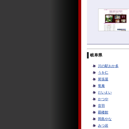
岐阜県
川の駅おか多
うを仁
尾張屋
竜庵
だいえい
かつや
音羽
覇楼館
岡島やな
みつ岩