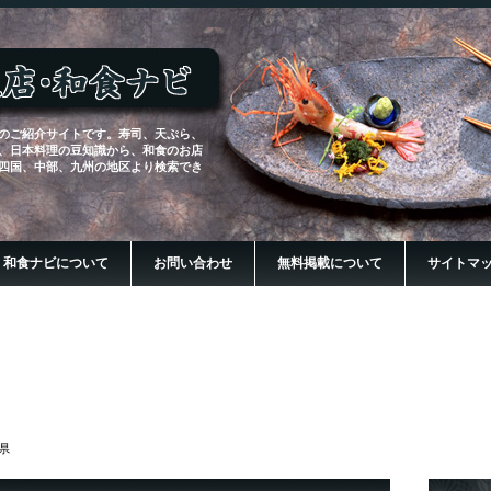
のご紹介サイトです。寿司、天ぷら、
、日本料理の豆知識から、和食のお店
四国、中部、九州の地区より検索でき
・和食ナビについて
お問い合わせ
無料掲載について
サイトマ
県