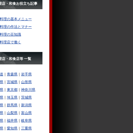
理店・和食お役立ち記事
料理の基本メニュー
料理の作法とマナー
料理の豆知識
料理店で働く
理店・和食店等 一覧
道
｜
青森県
｜
岩手県
県
｜
宮城県
｜
山形県
県
｜
東京都
｜
神奈川県
県
｜
埼玉県
｜
茨城県
県
｜
群馬県
｜
新潟県
県
｜
山梨県
｜
富山県
県
｜
福井県
｜
岐阜県
県
｜
愛知県
｜
三重県