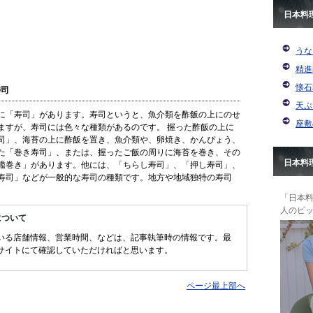
日本料
うな
精進
懐石
寿司
天ぷ
に「寿司」があります。寿司というと、魚介類を酢飯の上にのせ
座敷
ますが、寿司には色々な種類があるのです。 握った酢飯の上に
司」、海苔の上に酢飯を置き、魚介類や、卵焼き、かんぴょう、
た「巻き寿司」、または、握ったご飯の周りに海苔を巻き、その
日本料
艦巻き」があります。他には、「ちらし寿司」、「押し寿司」、
寿司」などが一般的な寿司の種類です。地方や地域独特の寿司
「日本
人のピ
について
いる店舗情報、営業時間、などは、記事執筆時の情報です。最
サイトにて確認していただければと思います。
ページ最上部へ