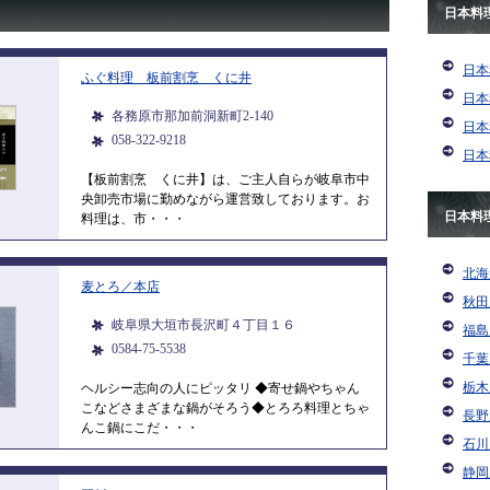
日本料
日本
ふぐ料理 板前割烹 くに井
日本
各務原市那加前洞新町2-140
日本
058-322-9218
日本
【板前割烹 くに井】は、ご主人自らが岐阜市中
央卸売市場に勤めながら運営致しております。お
日本料
料理は、市・・・
北海
麦とろ／本店
秋田
岐阜県大垣市長沢町４丁目１６
福島
0584-75-5538
千葉
栃木
ヘルシー志向の人にピッタリ ◆寄せ鍋やちゃん
こなどさまざまな鍋がそろう◆とろろ料理とちゃ
長野
んこ鍋にこだ・・・
石川
静岡