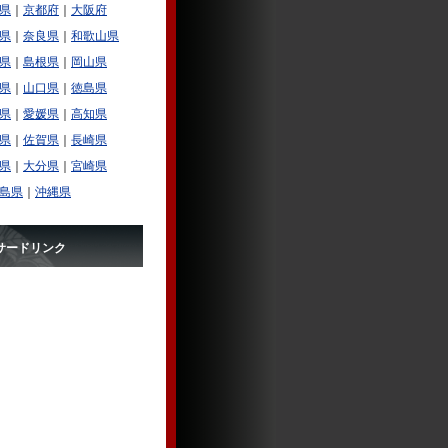
県
｜
京都府
｜
大阪府
県
｜
奈良県
｜
和歌山県
県
｜
島根県
｜
岡山県
県
｜
山口県
｜
徳島県
県
｜
愛媛県
｜
高知県
県
｜
佐賀県
｜
長崎県
県
｜
大分県
｜
宮崎県
島県
｜
沖縄県
サードリンク