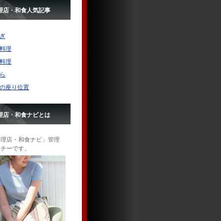
理店・和食人気記事
ぎ
料理
料理
ら
の座り位置
理店・和食ナビとは
料理店・和食ナビ」管理
ッチーです。