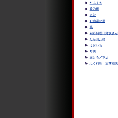
だるまや
萩乃屋
多賀
お宿湯の里
蔦
旬彩料理日野坂さか
たか田八祥
うおいち
琴川
麦とろ／本店
ふぐ料理 板前割烹