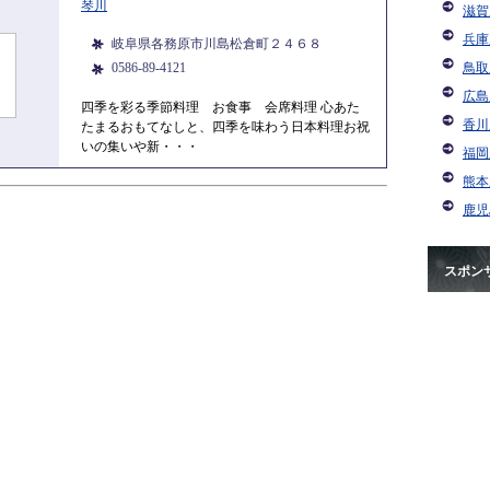
琴川
滋賀
兵庫
岐阜県各務原市川島松倉町２４６８
0586-89-4121
鳥取
広島
四季を彩る季節料理 お食事 会席料理 心あた
香川
たまるおもてなしと、四季を味わう日本料理お祝
いの集いや新・・・
福岡
熊本
鹿児
スポン