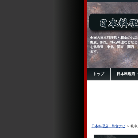
全国の日本料理店と和食のお店
蕎麦、割烹、懐石料理などなど
を北海道、東北、関東、関西、
ます。
トップ
日本料理店
日本料理店・和食ナビ
＞ 岐阜