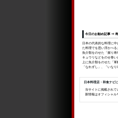
今日のお勧め記事 ⇒ 
日本の代表的な料理に中
た料理でを思い浮かべる
魚介類をのせた「握り寿
キュウリなどをのせ巻い
上に魚介類をのせた「軍
「なれずし」、「いなり
日本料理店・和食ナビ
当サイトに掲載されて
新情報はオフィシャル