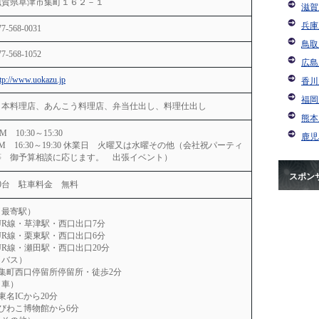
滋賀県草津市集町１６２－１
滋賀
兵庫
77-568-0031
鳥取
77-568-1052
広島
ttp://www.uokazu.jp
香川
福岡
日本料理店、あんこう料理店、弁当仕出し、料理仕出し
熊本
M 10:30～15:30
鹿児
M 16:30～19:30 休業日 火曜又は水曜その他（会社祝パーティ
等 御予算相談に応じます。 出張イベント）
スポン
70台 駐車料金 無料
（最寄駅）
○JR線・草津駅・西口出口7分
○JR線・栗東駅・西口出口6分
○JR線・瀬田駅・西口出口20分
（バス）
○集町西口停留所停留所・徒歩2分
（車）
東名ICから20分
○びわこ博物館から6分