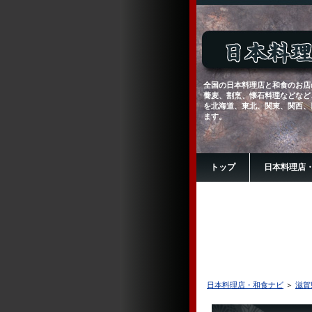
全国の日本料理店と和食のお店
蕎麦、割烹、懐石料理などなど
を北海道、東北、関東、関西、
ます。
トップ
日本料理店
日本料理店・和食ナビ
＞
滋賀