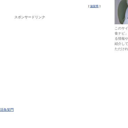
[
滋賀県
]
スポンサードリンク
このサ
食ナビ
る情報
紹介して
ただけ
活魚笑門