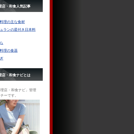
理店・和食人気記事
料理の主な食材
ュランの星付き日本料
ら
料理の食器
ぎ
理店・和食ナビとは
料理店・和食ナビ」管理
ッチーです。