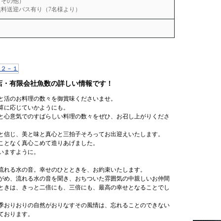
（その他）
無料送迎バス有り（7名様より）
店・有限会社魚数の詳しい情報です！
と活のお料理の数々を御賞味くださいませ。
算に応じていかようにも。
と心意気でのすばらしい料理の数々をぜひ、お召し上がりくださ
と信じ、美と味と真心と三拍子そろってお出迎えいたします。
ことなく真心こめて造りあげました。
いますように。
流れる水の音。幸せのひとときを、お約束いたします。
がめ、流れる水の音を聞き、おちついた雰囲気の中親しいお仲間
ときは、きっと二倍にも、三倍にも、最高の幸せとなることでし
季おりおりの自然がおりなすその風情は、忘れることのできない
ております。