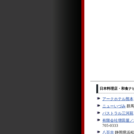
日本料理店・和食ナ
アークホテル熊本
ニューいづみ
群馬
パストラル三河苑
有限会社増田屋／
705-0333
八百吉
静岡県浜松市