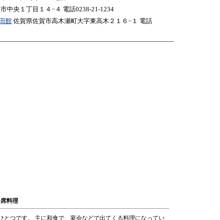
中央１丁目１４−４ 電話0238-21-1234
田館
佐賀県佐賀市高木瀬町大字東高木２１６−１ 電話
会席料理
ひとつです。 主に和食で、宴会などで出てくる料理になってい