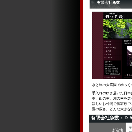
有限会社魚数
水と緑の大庭園でゆっく
手入れのゆき届いた日本
幸、山の幸、湖の幸を選
親しいお仲間で御家族で
畳の広さ。どんな大きな
有限会社魚数：Ｄ
〒
所在地