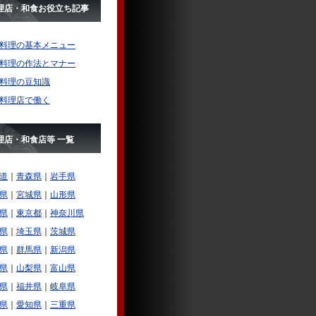
理店・和食お役立ち記事
料理の基本メニュー
料理の作法とマナー
料理の豆知識
料理店で働く
理店・和食店等 一覧
道
｜
青森県
｜
岩手県
県
｜
宮城県
｜
山形県
県
｜
東京都
｜
神奈川県
県
｜
埼玉県
｜
茨城県
県
｜
群馬県
｜
新潟県
県
｜
山梨県
｜
富山県
県
｜
福井県
｜
岐阜県
県
｜
愛知県
｜
三重県