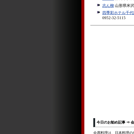
志ん柳
山形県米沢市
四季彩ホテル千代
0952-32-5115
今日のお勧め記事 ⇒ 
会席料理は、日本料理の