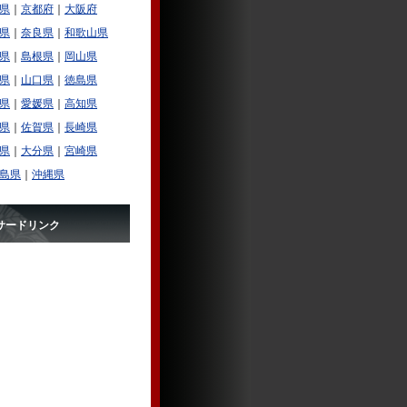
県
｜
京都府
｜
大阪府
県
｜
奈良県
｜
和歌山県
県
｜
島根県
｜
岡山県
県
｜
山口県
｜
徳島県
県
｜
愛媛県
｜
高知県
県
｜
佐賀県
｜
長崎県
県
｜
大分県
｜
宮崎県
島県
｜
沖縄県
サードリンク