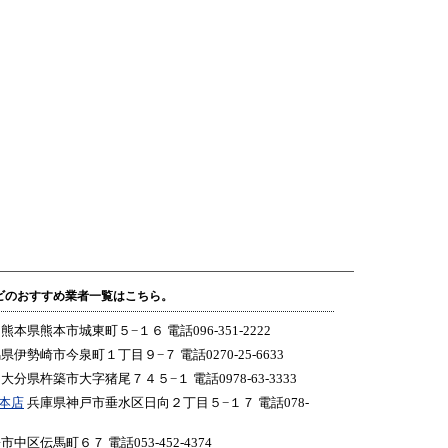
ビのおすすめ業者一覧はこちら。
熊本県熊本市城東町５−１６ 電話096-351-2222
県伊勢崎市今泉町１丁目９−７ 電話0270-25-6633
大分県杵築市大字猪尾７４５−１ 電話0978-63-3333
本店
兵庫県神戸市垂水区日向２丁目５−１７ 電話078-
中区伝馬町６７ 電話053-452-4374