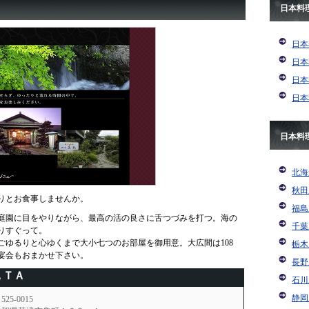
日本料
日本
日本
日本
日本
日本料
北海
秋田
りとお食事しませんか。
福島
庭園に目をやりながら、最高の活の良さに舌つづみを打つ。海の
千葉
りすぐって。
ごゆるりと心ゆくまで大小七つのお部屋を御用意。大広間は108
栃木
宴会もおまかせ下さい。
長野
ＡＴＡ
石川
静岡
525-0015