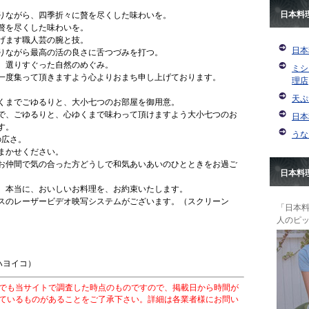
日本料
りながら、四季折々に贅を尽くした味わいを。
贅を尽くした味わいを。
げます職人芸の腕と技。
日本
りながら最高の活の良さに舌つづみを打つ。
、選りすぐった自然のめぐみ。
ミシ
一度集って頂きますよう心よりおまち申し上げております。
理店
天ぷ
くまでごゆるりと、大小七つのお部屋を御用意。
で、ごゆるりと、心ゆくまで味わって頂けますよう大小七つのお
日本
す。
うな
の広さ。
まかせください。
お仲間で気の合った方どうしで和気あいあいのひとときをお過ご
日本料
、本当に、おいしいお料理を、お約束いたします。
スのレーザービデオ映写システムがございます。（スクリーン
「日本
人のピ
 ハヨイコ）
でも当サイトで調査した時点のものですので、掲載日から時間が
ているものがあることをご了承下さい。詳細は各業者様にお問い