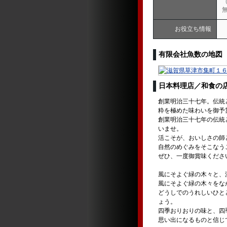
お役立ち情報
有限会社魚数の地図
日本料理店／和食の
創業明治三十七年。伝統
粋を極めた味わいを御予
創業明治三十七年の伝統
いませ。
活こそが、おいしさの師
自然のめぐみをそこなう
ぜひ、一度御賞味くださ
風にそよぐ緑の木々と、
風にそよぐ緑の木々をな
どうしでのうれしいひと
ょう。
四季おりおりの味と、四
思い出になるものと信じ