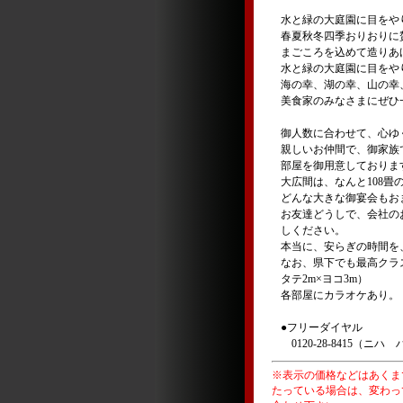
水と緑の大庭園に目をや
春夏秋冬四季おりおりに
まごころを込めて造りあ
水と緑の大庭園に目をや
海の幸、湖の幸、山の幸
美食家のみなさまにぜひ
御人数に合わせて、心ゆ
親しいお仲間で、御家族
部屋を御用意しておりま
大広間は、なんと108畳
どんな大きな御宴会もお
お友達どうしで、会社の
しください。
本当に、安らぎの時間を
なお、県下でも最高クラ
タテ2m×ヨコ3m）
各部屋にカラオケあり。
●フリーダイヤル
0120-28-8415（ニハ
※表示の価格などはあくま
たっている場合は、変わっ