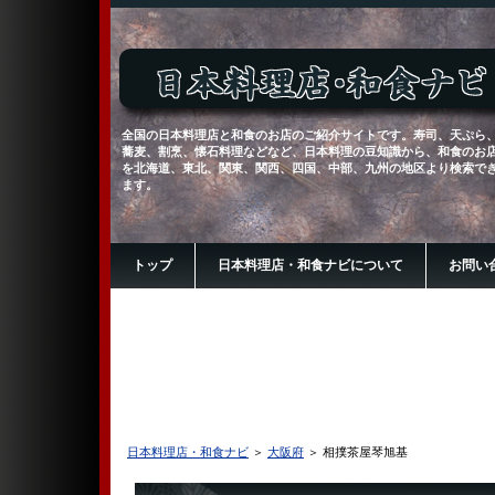
全国の日本料理店と和食のお店のご紹介サイトです。寿司、天ぷら
蕎麦、割烹、懐石料理などなど、日本料理の豆知識から、和食のお
を北海道、東北、関東、関西、四国、中部、九州の地区より検索で
ます。
トップ
日本料理店・和食ナビについて
お問い
日本料理店・和食ナビ
＞
大阪府
＞ 相撲茶屋琴旭基