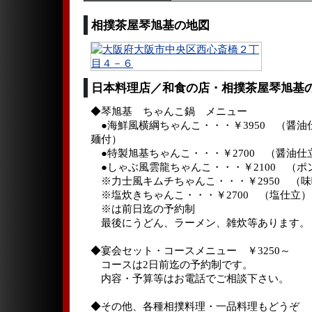
相撲茶屋琴旭基の地図
日本料理店／和食の店・相撲茶屋琴旭基
◆琴旭基 ちゃんこ鍋 メニュー
●海鮮風横綱ちゃんこ・・・￥3950 （醤油
麺付）
●特製旭基ちゃんこ・・・￥2700 （醤油仕
●しゃぶ風雲龍ちゃんこ・・・￥2100 （ポ
※力士風キムチちゃんこ・・・￥2950 （
※塩炊きちゃんこ・・・￥2700 （塩仕立）
※は前日迄の予約制
最後にうどん、ラーメン、雑炊等あります。
◆宴会セット・コースメニュー ￥3250～
コースは2日前迄の予約制です。
内容・予算等はお電話でご相談下さい。
◆その他、各種相撲料理・一品料理もどうぞ