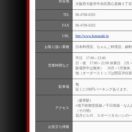
所在地
大阪府大阪市中央区西心斎橋２丁目
TEL
06-4708-0202
FAX
06-4708-0202
URL
http://www.kotoasaki.jp
お取り扱い業種
日本料理店、ちゃんこ料理店、鍋料
平日 17:00～23:00
日・祝 17:00～22:00 休業日 
営業時間など
阪場所中は無休） 10月～1月無休（但
他（オーダーストップは閉店30分
無
駐車場
近くに100円パーキングあります。
（最寄駅）
○地下鉄御堂筋線／千日前線・なんば
アクセス
（その他）
花月ビル1F、スポーツタカハシの一
お役立ち情報