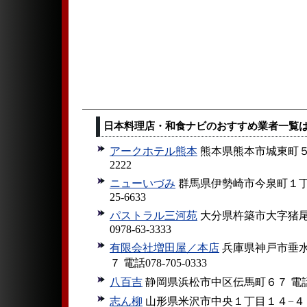
日本料理店・和食ナビのおすすめ業者一覧
アークホテル熊本
熊本県熊本市城東町５−１
2222
ニューいづみ
群馬県伊勢崎市今泉町１丁目９
25-6633
パストラル三河苑
大分県杵築市大字猪尾
0978-63-3333
有限会社増田屋／本店
兵庫県神戸市垂水
７ 電話078-705-0333
八百吉
静岡県浜松市中区伝馬町６７ 電話053
志ん柳
山形県米沢市中央１丁目１４−４ 電話0