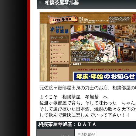
相撲茶屋琴旭基
元佐渡ヶ嶽部屋出身の力士のお店。相撲部屋の
ようこそ 相撲茶屋 琴旭基 へ
佐渡ヶ嶽部屋で育ち、そして味わった ちゃん
そして選び抜いた日本酒、焼酎の数々を天下の
して飲んで豪快に楽しんでいって下さい！！
相撲茶屋琴旭基：ＤＡＴＡ
〒542-0086