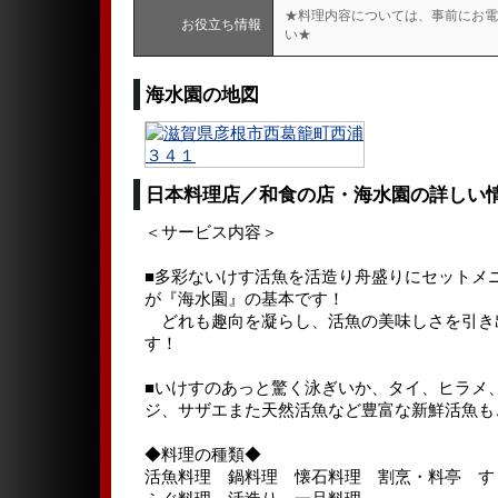
★料理内容については、事前にお電
お役立ち情報
い★
海水園の地図
日本料理店／和食の店・海水園の詳しい
＜サービス内容＞
■多彩ないけす活魚を活造り舟盛りにセットメ
が『海水園』の基本です！
どれも趣向を凝らし、活魚の美味しさを引き
す！
■いけすのあっと驚く泳ぎいか、タイ、ヒラメ
ジ、サザエまた天然活魚など豊富な新鮮活魚も
◆料理の種類◆
活魚料理 鍋料理 懐石料理 割烹・料亭 