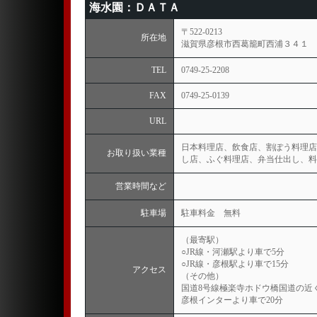
海水園：ＤＡＴＡ
〒522-0213
所在地
滋賀県彦根市西葛籠町西浦３４１
TEL
0749-25-2208
FAX
0749-25-0139
URL
日本料理店、飲食店、割ぽう料理店
お取り扱い業種
し店、ふぐ料理店、弁当仕出し、料
営業時間など
駐車場
駐車料金 無料
（最寄駅）
○JR線・河瀬駅より車で5分
○JR線・彦根駅より車で15分
アクセス
（その他）
国道8号線極楽寺ホドウ橋国道の近
彦根インターより車で20分