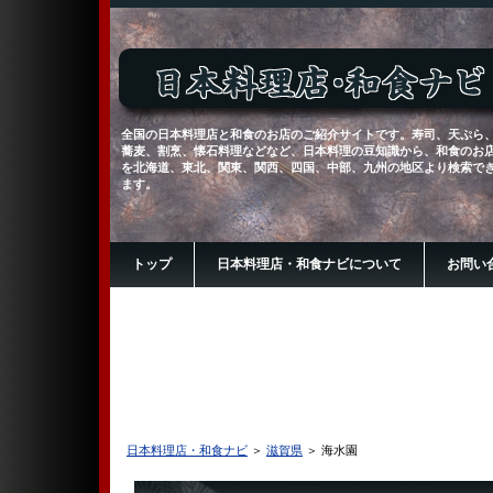
全国の日本料理店と和食のお店のご紹介サイトです。寿司、天ぷら
蕎麦、割烹、懐石料理などなど、日本料理の豆知識から、和食のお
を北海道、東北、関東、関西、四国、中部、九州の地区より検索で
ます。
トップ
日本料理店・和食ナビについて
お問い
日本料理店・和食ナビ
＞
滋賀県
＞ 海水園