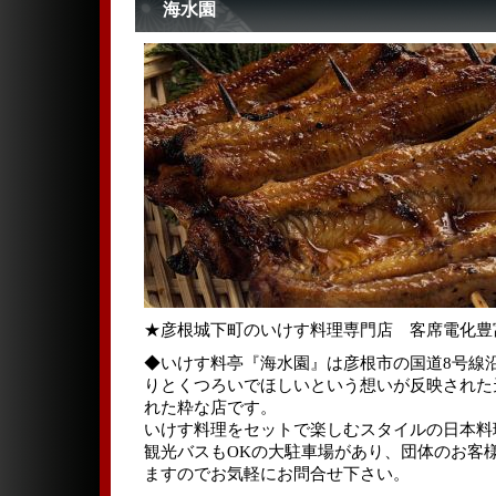
海水園
★彦根城下町のいけす料理専門店 客席電化豊
◆いけす料亭『海水園』は彦根市の国道8号線
りとくつろいでほしいという想いが反映された
れた粋な店です。
いけす料理をセットで楽しむスタイルの日本料
観光バスもOKの大駐車場があり、団体のお客
ますのでお気軽にお問合せ下さい。