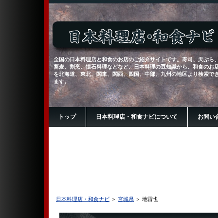
全国の日本料理店と和食のお店のご紹介サイトです。寿司、天ぷら
蕎麦、割烹、懐石料理などなど、日本料理の豆知識から、和食のお
を北海道、東北、関東、関西、四国、中部、九州の地区より検索で
ます。
トップ
日本料理店・和食ナビについて
お問い
日本料理店・和食ナビ
＞
宮城県
＞ 地雷也