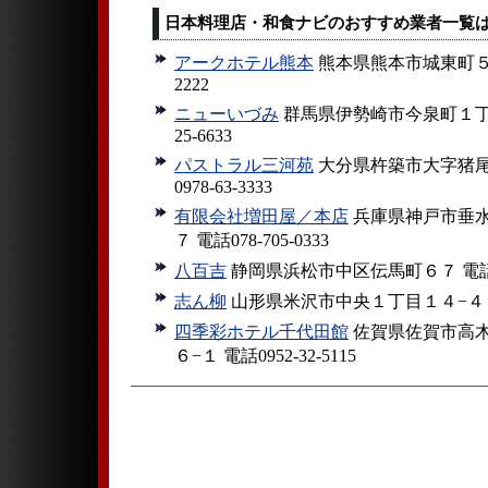
日本料理店・和食ナビのおすすめ業者一覧
アークホテル熊本
熊本県熊本市城東町５−１
2222
ニューいづみ
群馬県伊勢崎市今泉町１丁目９
25-6633
パストラル三河苑
大分県杵築市大字猪尾
0978-63-3333
有限会社増田屋／本店
兵庫県神戸市垂水
７ 電話078-705-0333
八百吉
静岡県浜松市中区伝馬町６７ 電話053
志ん柳
山形県米沢市中央１丁目１４−４ 電話0
四季彩ホテル千代田館
佐賀県佐賀市高
６−１ 電話0952-32-5115