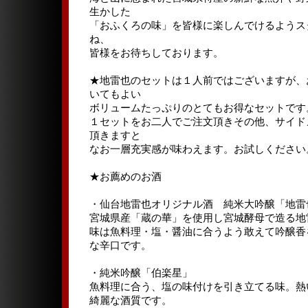
生かした
「おふくろの味」を皆様に楽しんでけるようス
ね、
皆様をお待ちしております。
★地雷也のセットは１人前ではございますが、
いてもよい
ボリュームたっぷりのとてもお得なセットです
１セットをお二人でご注文頂きその他、サイド
頂きますと
なお一層充実感が味わえます。お試しください
★お薦めのお酒
・仙台地雷也オリジナル酒 純米大吟醸「地雷
宮城県産「蔵の華」を使用し宮城酵母で造る地
味は魚料理・塩・醤油に合うよう敢えて吟醸香
な辛口です。
・純米吟醸「伯楽星」
魚料理に合う、塩の味付けを引き立てる味。熱
綺麗な酒質です。