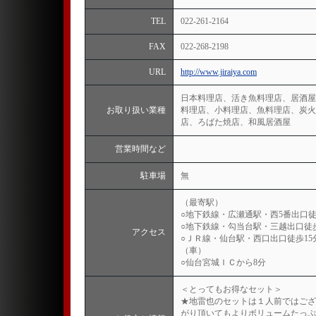
TEL
022-261-2164
FAX
022-268-2198
URL
http://www.jiraiya.com
日本料理店、活き魚料理店、居酒屋
お取り扱い業種
料理店、小料理店、魚料理店、炭火
店、ろばた焼店、和風居酒屋
営業時間など
駐車場
無
（最寄駅）
○地下鉄線・広瀬通駅・西5番出口徒
○地下鉄線・勾当台駅・三越出口徒
アクセス
○ＪＲ線・仙台駅・西口出口徒歩15
（車）
○仙台宮城ＩＣから8分
＜とってもお得なセット＞
★地雷也のセットは１人前ではござ
がり頂いてもよりボリュームたっぷ