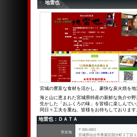
地雷也
宮城の豊富な食材を活かし、豪快な炭火焼を地
海と山に恵まれた宮城県特産の新鮮な魚介や野
生かした「おふくろの味」を皆様に楽しんでい
同日々工夫を重ね、皆様をお待ちしております
地雷也：ＤＡＴＡ
〒980-0803
所在地
宮城県仙台市青葉区国分町２丁目１