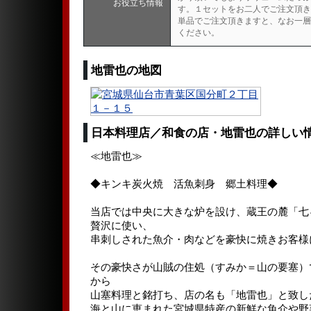
お役立ち情報
す。１セットをお二人でご注文頂き
単品でご注文頂きますと、なお一層
ください。
地雷也の地図
日本料理店／和食の店・地雷也の詳しい
≪地雷也≫
◆キンキ炭火焼 活魚刺身 郷土料理◆
当店では中央に大きな炉を設け、蔵王の麓「七
贅沢に使い、
串刺しされた魚介・肉などを豪快に焼きお客様
その豪快さが山賊の住処（すみか＝山の要塞）
から
山塞料理と銘打ち、店の名も「地雷也」と致し
海と山に恵まれた宮城県特産の新鮮な魚介や野