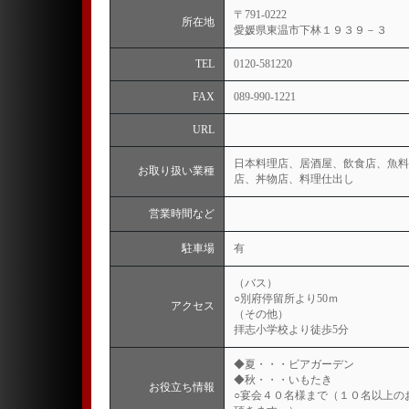
〒791-0222
所在地
愛媛県東温市下林１９３９－３
TEL
0120-581220
FAX
089-990-1221
URL
日本料理店、居酒屋、飲食店、魚料
お取り扱い業種
店、丼物店、料理仕出し
営業時間など
駐車場
有
（バス）
○別府停留所より50ｍ
アクセス
（その他）
拝志小学校より徒歩5分
◆夏・・・ビアガーデン
◆秋・・・いもたき
お役立ち情報
○宴会４０名様まで（１０名以上の