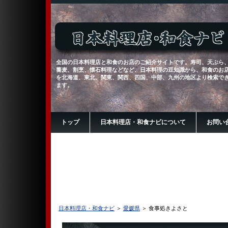
全国の日本料理店と和食のお店のご紹介サイトです。寿司、天ぷら
蕎麦、割烹、懐石料理などなど、日本料理の豆知識から、和食のお
を北海道、東北、関東、関西、四国、中部、九州の地区より検索で
ます。
トップ
日本料理店・和食ナビについて
お問い
日本料理店・和食ナビ
＞
愛媛県
＞ 食事処きよさと