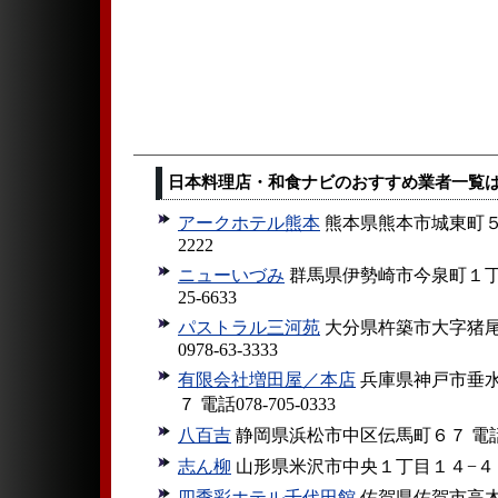
日本料理店・和食ナビのおすすめ業者一覧
アークホテル熊本
熊本県熊本市城東町５−１
2222
ニューいづみ
群馬県伊勢崎市今泉町１丁目９
25-6633
パストラル三河苑
大分県杵築市大字猪尾
0978-63-3333
有限会社増田屋／本店
兵庫県神戸市垂水
７ 電話078-705-0333
八百吉
静岡県浜松市中区伝馬町６７ 電話053
志ん柳
山形県米沢市中央１丁目１４−４ 電話0